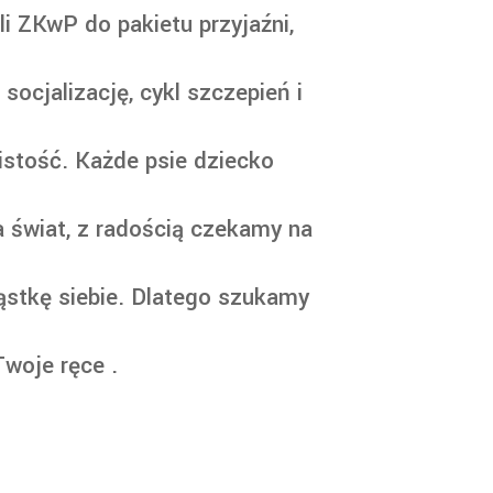
i ZKwP do pakietu przyjaźni,
ocjalizację, cykl szczepień i
stość. Każde psie dziecko
a świat, z radością czekamy na
ąstkę siebie. Dlatego szukamy
woje ręce .