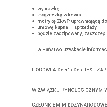
wyprawkę
książeczkę zdrowia
metrykę ZkwP uprawniającą d
umowę kupna – sprzedaży
będzie zaczipowany, zaszczepi
…. a Państwo uzyskacie informac
HODOWLA Deer’s Den JEST Z
W ZWIĄZKU KYNOLOGICZNYM W
CZŁONKIEM MIĘDZYNARODOWEJ