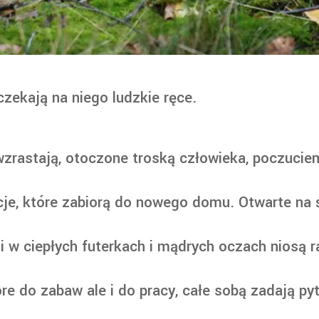
czekają na niego ludzkie ręce.
 wzrastają, otoczone troską człowieka, poczuci
acje, które zabiorą do nowego domu. Otwarte na 
 w ciepłych futerkach i mądrych oczach niosą r
re do zabaw ale i do pracy, całe sobą zadają py